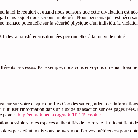
 la loi le requiert et quand nous pensons que cette divulgation est néc
gal dans lequel nous serions impliqués. Nous pensons qu'il est nécessair
une menace potentielle sur la sécurité physique d'un individu, la violati
KT devra transférer vos données personnelles à la nouvelle entité.
différents processus. Par exemple, nous vous envoyons un email lorsque v
igateur sur votre disque dur. Les Cookies sauvegardent des informations
ur utiliser l'information dans un flux de transaction sur des pages liées.
te page :
http://en.wikipedia.org/wiki/HTTP_cookie
tion possible sur les espaces authentifiés de notre site. Un identifiant d
cookies par défaut, mais vous pouvez modifier vos préférences pour obte