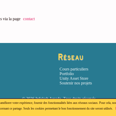
s via la page
contact
Réseau
Cours particuliers
Portfolio
Unity Asset Store
Soutenir nos projets
© 2026 Infokub Arcade. Tous droits réservés.
 améliorer votre expérience, fournir des fonctionnalités liées aux réseaux sociaux. Pour cela, n
ernant ce partage. Seuls les cookies permettant le bon fonctionnement du site seront utilisés.